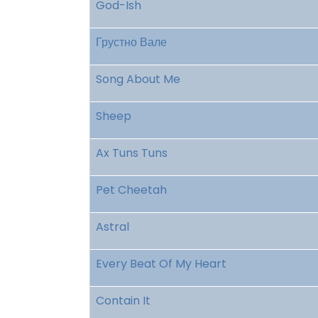
God-Ish
Грустно Вале
Song About Me
Sheep
Ax Tuns Tuns
Pet Cheetah
Astral
Every Beat Of My Heart
Contain It