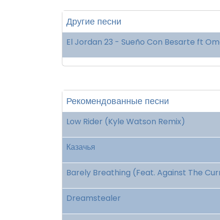
Другие песни
El Jordan 23 - Sueño Con Besarte ft O
Рекомендованные песни
Low Rider (Kyle Watson Remix)
Казачья
Barely Breathing (Feat. Against The Cu
Dreamstealer