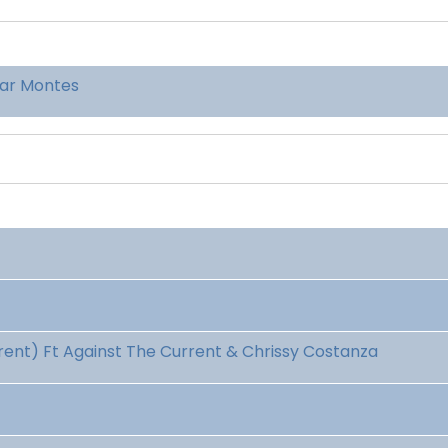
mar Montes
rrent) Ft Against The Current & Chrissy Costanza